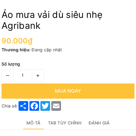
Áo mưa vải dù siêu nhẹ
Agribank
90.000₫
Thương hiệu:
Đang cập nhật
Số lượng
–
+
MUA NGAY
Share
Facebook
Twitter
Email
Chia sẻ:
MÔ TẢ
TAB TÙY CHỈNH
ĐÁNH GIÁ