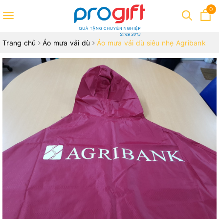
0
Toggle
navigation
Trang chủ
Áo mưa vải dù
Áo mưa vải dù siêu nhẹ Agribank