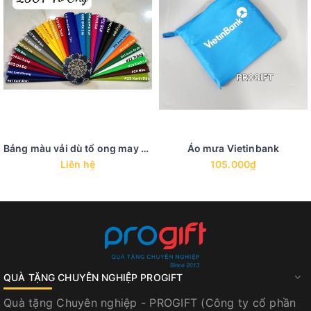
Bảng màu vải dù tổ ong may áo mưa
Áo mưa Vietinbank
Liên hệ
105.000₫
QUÀ TẶNG CHUYÊN NGHIỆP PROGIFT
Quà tặng Chuyên nghiệp - PROGIFT (Công ty cổ phần