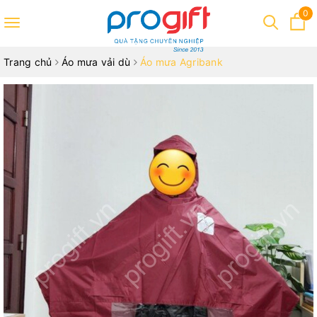
0
Toggle
navigation
Trang chủ
Áo mưa vải dù
Áo mưa Agribank