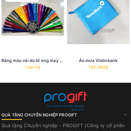
Bảng màu vải dù tổ ong may áo mưa
Áo mưa Vietinbank
Liên hệ
105.000₫
QUÀ TẶNG CHUYÊN NGHIỆP PROGIFT
Quà tặng Chuyên nghiệp - PROGIFT (Công ty cổ phần