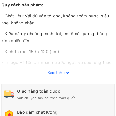
Quy cách sản phẩm:
- Chất liệu: Vải dù vân tổ ong, không thấm nước, siêu
nhẹ, không nhăn
- Kiểu dáng: choàng cánh dơi, có lỗ xỏ gương, bóng
kính chiếu đèn
- Kích thước: 150 x 120 (cm)
- In logo và tên chi nhánh trước ngực và sau lưng theo
yêu cầu
Xem thêm
- Thời gian cung cấp: 7 - 15 ngày tùy số lượng
- Giao hàng toàn quốc
Giao hàng toàn quốc
Vận chuyển tận nơi trên toàn quốc
- Chiết khấu cao khi mua số lượng lớn
Bảo đảm chất lượng
Hãy liên hệ ngay với PROGIFT để được tư vấn và báo