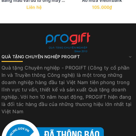
Bảng màu vải dù tổ ong may áo mưa
Áo mưa Vietinbank
Liên hệ
105.000₫
QUÀ TẶNG CHUYÊN NGHIỆP PROGIFT
Quà tặng Chuyên nghiệp - PROGIFT (Công ty cổ phần
In và Truyền thông Công nghệ) là một trong những
doanh nghiệp hàng đầu tại Việt Nam tiên phong trong
lĩnh vực tư vấn, thiết kế và sản xuất Quà tặng doanh
nghiệp. Với hơn 10 năm hoạt động, PROGIFT hiện đang
là đối tác hàng đầu của những thương hiệu lớn nhất tại
Việt Nam