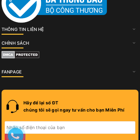
THÔNG TIN LIÊN HỆ
CHÍNH SÁCH
FANPAGE
Hãy để lại số ĐT
chúng tôi sẽ gọi ngay tư vấn cho bạn Miễn Phí
GỬI