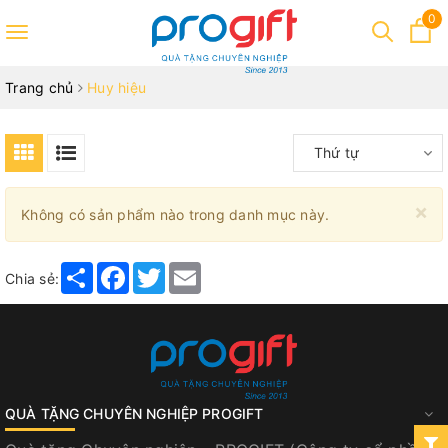
0
Toggle
navigation
Trang chủ
Huy hiệu
Thứ tự
×
Không có sản phẩm nào trong danh mục này.
Share
Facebook
Twitter
Email
Chia sẻ:
QUÀ TẶNG CHUYÊN NGHIỆP PROGIFT