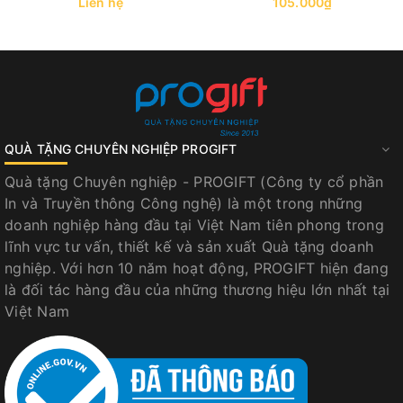
Liên hệ
105.000₫
Áo mưa cánh dơi làm bằng vải dù được đánh giá cao về
độ bền và khả năng chống thấm nước
QUÀ TẶNG CHUYÊN NGHIỆP PROGIFT
Về chất liệu
Quà tặng Chuyên nghiệp - PROGIFT (Công ty cổ phần
Điểm nổi bật đầu tiên của áo mưa cánh dơi vải dù cao
In và Truyền thông Công nghệ) là một trong những
cấp nằm ở chính chất liệu cấu tạo nên sản phẩm. Vải dù
doanh nghiệp hàng đầu tại Việt Nam tiên phong trong
được sử dụng cho loại áo mưa này không phải là loại
lĩnh vực tư vấn, thiết kế và sản xuất Quà tặng doanh
vải dù thông thường mà là loại vải dù cao cấp, được
nghiệp. Với hơn 10 năm hoạt động, PROGIFT hiện đang
dệt từ những sợi polyester hoặc nylon có độ bền cao,
là đối tác hàng đầu của những thương hiệu lớn nhất tại
mật độ dày dặn.
Việt Nam