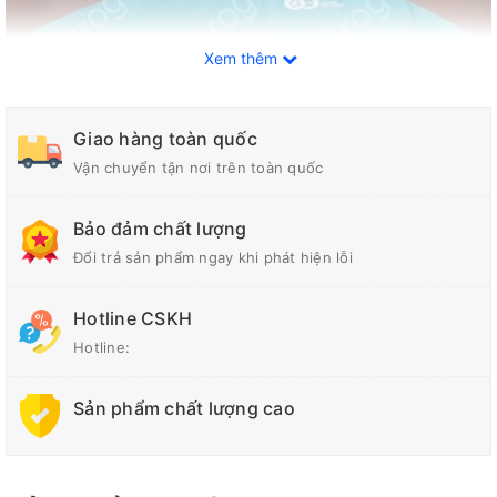
Xem thêm
Giao hàng toàn quốc
Vận chuyển tận nơi trên toàn quốc
Bảo đảm chất lượng
Đổi trả sản phẩm ngay khi phát hiện lỗi
Áo mưa cánh dơi vải dù cao cấp, chính hãng
Hotline CSKH
Hotline:
Đặc điểm của áo mưa cánh dơi vải
dù cao cấp
Sản phẩm chất lượng cao
Áo mưa cánh dơi được làm từ vải dù sở hữu nhiều đặc
tính nổi bật, đem lại sự bền bỉ, tính tiện dụng trong