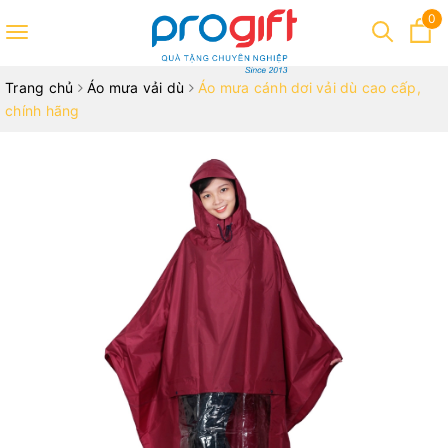
0
Toggle
navigation
Trang chủ
Áo mưa vải dù
Áo mưa cánh dơi vải dù cao cấp,
chính hãng