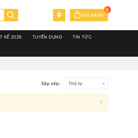
0
GIỎ HÀNG
T KẾ 2026
TUYỂN DỤNG
TIN TỨC
Sắp xếp:
Thứ tự
×