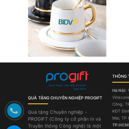
THÔNG T
Hà Nội:
V
Vinacone
QUÀ TẶNG CHUYÊN NGHIỆP PROGIFT
Công, TP
KĐT Địn
Quà tặng Chuyên nghiệp -
Mai, TP 
PROGIFT (Công ty cổ phần In và
TP.HCM
Truyền thông Công nghệ) là một