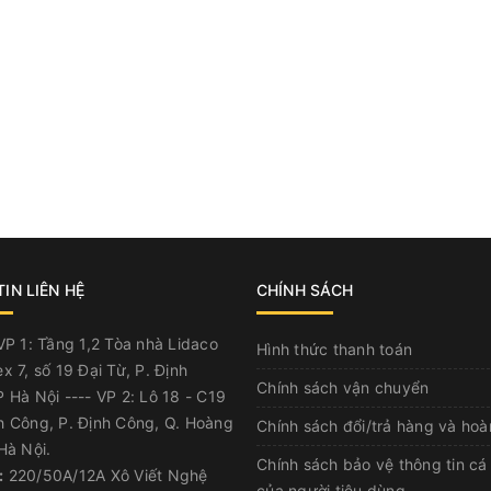
IN LIÊN HỆ
CHÍNH SÁCH
P 1: Tầng 1,2 Tòa nhà Lidaco
Hình thức thanh toán
x 7, số 19 Đại Từ, P. Định
Chính sách vận chuyển
 Hà Nội ---- VP 2: Lô 18 - C19
h Công, P. Định Công, Q. Hoàng
Chính sách đổi/trả hàng và hoà
Hà Nội.
Chính sách bảo vệ thông tin cá
:
220/50A/12A Xô Viết Nghệ
của người tiêu dùng