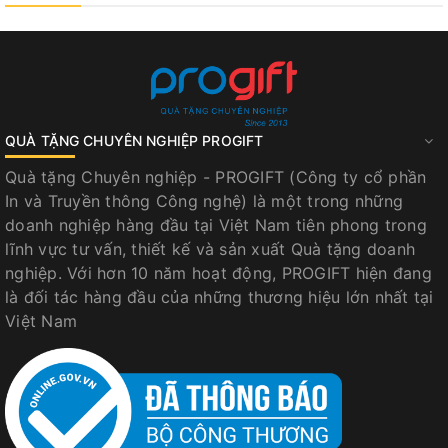
nâng cao trải nghiệm người nhận và tạo thiện cảm ngay
từ ánh nhìn đầu tiên.
1. Thể Hiện Hình Ảnh Thương Hiệu
Thiết kế hộp riêng theo màu sắc, logo và nhận diện
QUÀ TẶNG CHUYÊN NGHIỆP PROGIFT
thương hiệu giúp doanh nghiệp tạo dấu ấn chuyên
Quà tặng Chuyên nghiệp - PROGIFT (Công ty cổ phần
nghiệp. Đây là hình thức marketing hiệu quả thông qua
In và Truyền thông Công nghệ) là một trong những
những món
quà tặng bánh trung thu
cao cấp.
doanh nghiệp hàng đầu tại Việt Nam tiên phong trong
lĩnh vực tư vấn, thiết kế và sản xuất Quà tặng doanh
2. Gia Tăng Giá Trị Món Quà
nghiệp. Với hơn 10 năm hoạt động, PROGIFT hiện đang
là đối tác hàng đầu của những thương hiệu lớn nhất tại
Một chiếc hộp được thiết kế tinh tế sẽ khiến món
bánh
Việt Nam
trung thu làm quà tặng
trở nên sang trọng hơn, phù
hợp để gửi tặng khách VIP, đối tác chiến lược hay cấp
quản lý.
3. Gắn Kết Quan Hệ Đối Tác