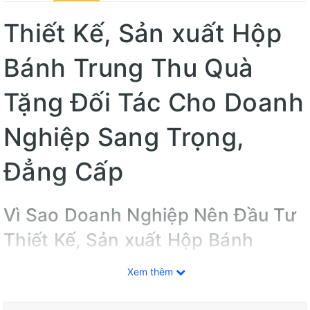
Thiết Kế, Sản xuất Hộp
Bánh Trung Thu Quà
Tặng Đối Tác Cho Doanh
Nghiệp Sang Trọng,
Đẳng Cấp
Vì Sao Doanh Nghiệp Nên Đầu Tư
Thiết Kế, Sản xuất Hộp Bánh
Trung Thu in thương hiệu?
Xem thêm
Mỗi mùa trăng đến, nhu cầu lựa chọn
quà tặng trung