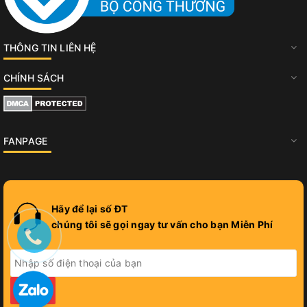
THÔNG TIN LIÊN HỆ
CHÍNH SÁCH
FANPAGE
Hãy để lại số ĐT
chúng tôi sẽ gọi ngay tư vấn cho bạn Miễn Phí
GỬI