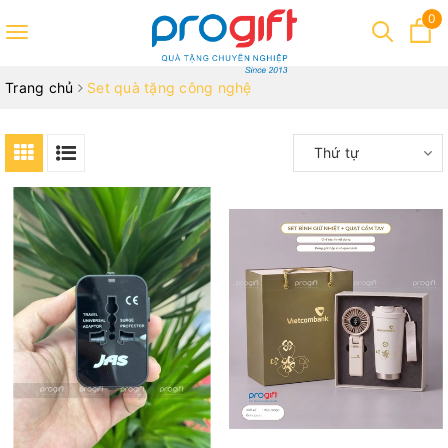
0
Toggle
navigation
Trang chủ
Set quà tặng công nghệ
Thứ tự