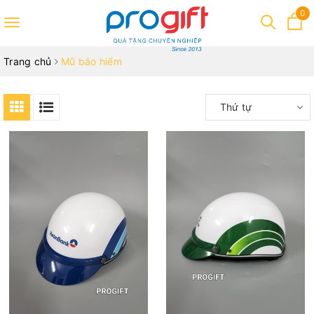
0
Toggle
navigation
Trang chủ
Mũ bảo hiểm
Thứ tự