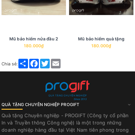
Mũ bảo hiểm nửa đầu 2
Mũ bảo hiểm quà tặng
180.000₫
180.000₫
Share
Facebook
Twitter
Email
Chia sẻ:
QUÀ TẶNG CHUYÊN NGHIỆP PROGIFT
Quà tặng Chuyên nghiệp - PROGIFT (Công ty cổ phần
In và Truyền thông Công nghệ) là một trong những
doanh nghiệp hàng đầu tại Việt Nam tiên phong trong