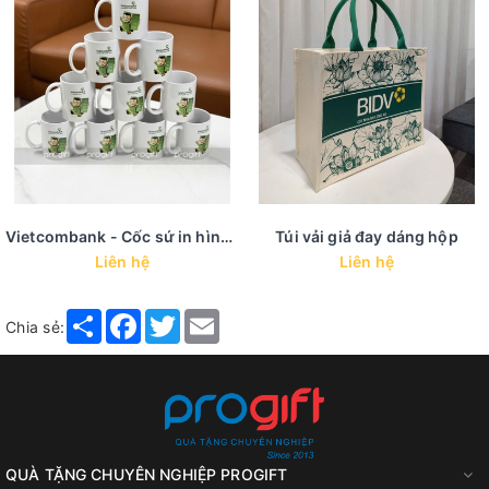
Vietcombank - Cốc sứ in hình ảnh
Túi vải giả đay dáng hộp
Liên hệ
Liên hệ
Share
Facebook
Twitter
Email
Chia sẻ:
QUÀ TẶNG CHUYÊN NGHIỆP PROGIFT