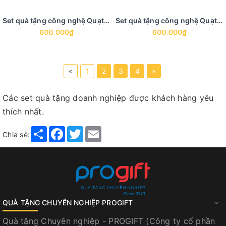
Set quà tặng công nghệ Quạt điện, cáp sạc đa năng
Set quà tặng công nghệ Quạt điện mini, loa bluetooth
600.000₫
600.000₫
«
1
2
3
4
»
Các set quà tặng doanh nghiệp được khách hàng yêu
thích nhất.
Share
Facebook
Twitter
Email
Chia sẻ:
QUÀ TẶNG CHUYÊN NGHIỆP PROGIFT
Quà tặng Chuyên nghiệp - PROGIFT (Công ty cổ phần