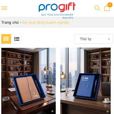
0
Toggle
navigation
Trang chủ
Set quà tặng doanh nghiệp
Thứ tự