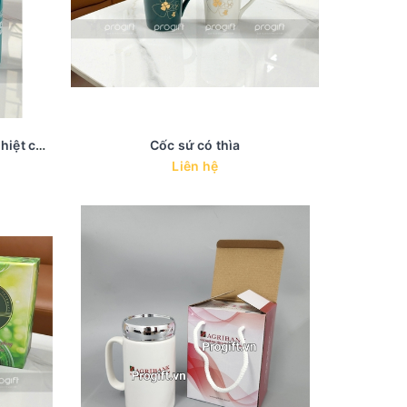
Cty DUCAR - Set quà bình giữ nhiệt cốc sứ viền vàng nhập khẩu
Cốc sứ có thìa
Liên hệ