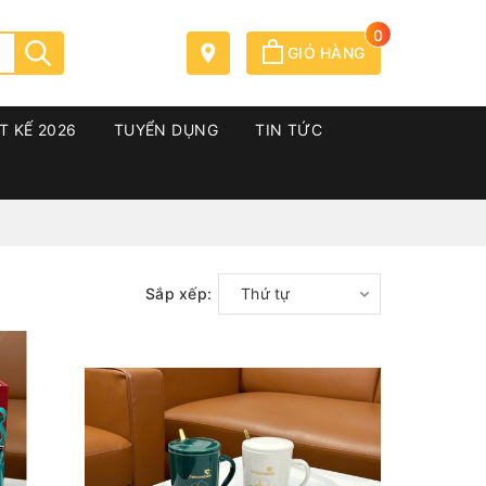
0
GIỎ HÀNG
T KẾ 2026
TUYỂN DỤNG
TIN TỨC
Sắp xếp:
Thứ tự