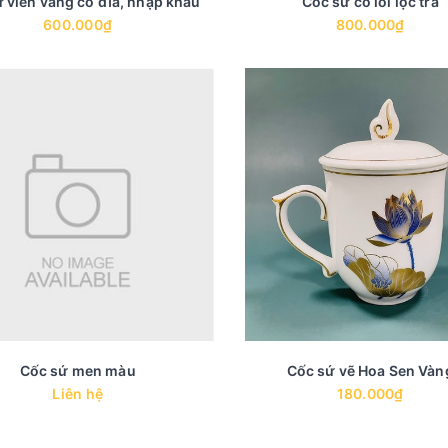
 viền vàng có đĩa, nhập khẩu
Cốc sứ có lõi lọc trà
600.000₫
800.000₫
Cốc sứ men màu
Cốc sứ vẽ Hoa Sen Vàn
Liên hệ
180.000₫