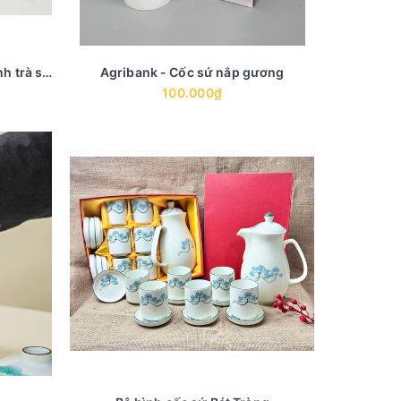
Đại học Dược - Set quà tặng bình trà sứ và cốc sứ
Agribank - Cốc sứ nắp gương
100.000₫