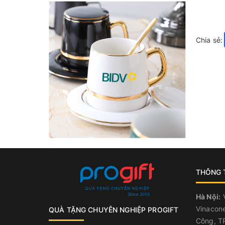
Chia sẻ:
THÔNG T
Hà Nội:
V
Vinacone
QUÀ TẶNG CHUYÊN NGHIỆP PROGIFT
Công, TP