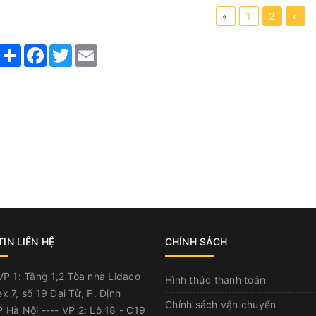
«
1
2
»
Share
Facebook
Twitter
Email
IN LIÊN HỆ
CHÍNH SÁCH
P 1: Tầng 1,2 Tòa nhà Lidaco
Hình thức thanh toán
x 7, số 19 Đại Từ, P. Định
Chính sách vận chuyển
 Hà Nội ---- VP 2: Lô 18 - C19