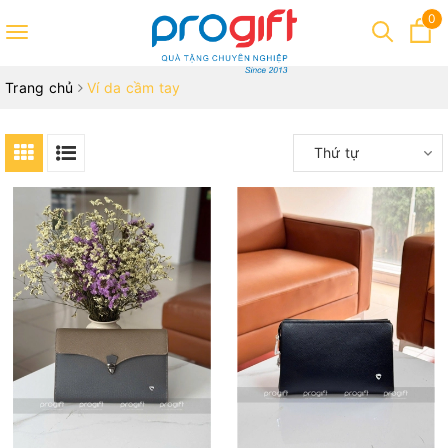
0
Toggle
navigation
Trang chủ
Ví da cầm tay
Thứ tự