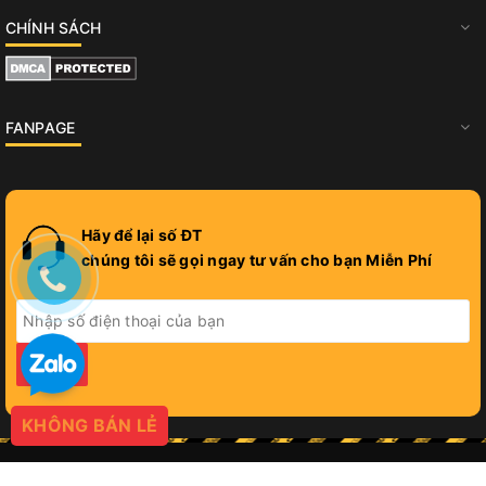
CHÍNH SÁCH
FANPAGE
Hãy để lại số ĐT
chúng tôi sẽ gọi ngay tư vấn cho bạn Miễn Phí
GỬI
KHÔNG BÁN LẺ
© Bản quyền thuộc về
PROGIFT