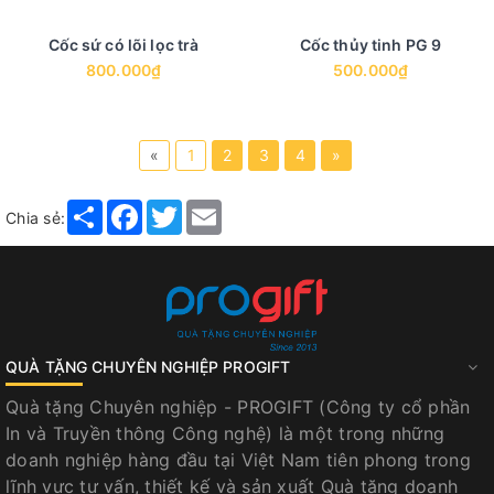
Cốc sứ có lõi lọc trà
Cốc thủy tinh PG 9
800.000₫
500.000₫
«
1
2
3
4
»
Share
Facebook
Twitter
Email
Chia sẻ:
QUÀ TẶNG CHUYÊN NGHIỆP PROGIFT
Quà tặng Chuyên nghiệp - PROGIFT (Công ty cổ phần
In và Truyền thông Công nghệ) là một trong những
doanh nghiệp hàng đầu tại Việt Nam tiên phong trong
lĩnh vực tư vấn, thiết kế và sản xuất Quà tặng doanh