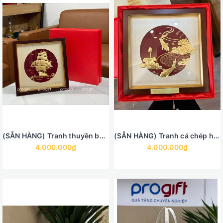
(SẴN HÀNG) Tranh thuyền buồm mạ vàng - Thuận buồm xuôi gió
(SẴN HÀNG) Tranh cá chép hoa sen mạ vàng 30 x 30 cm
4.000.000₫
4.000.000₫