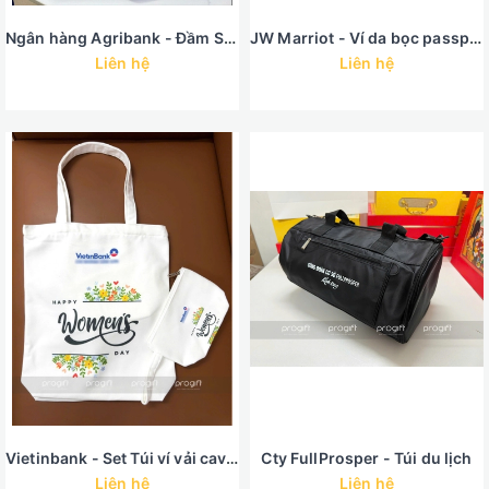
Ngân hàng Agribank - Đầm Sen mạ vàng size VIP
JW Marriot - Ví da bọc passport
Liên hệ
Liên hệ
Vietinbank - Set Túi ví vải cavnas in họa tiết hoa vintage
Cty FullProsper - Túi du lịch
Liên hệ
Liên hệ