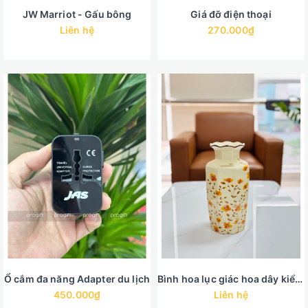
JW Marriot - Gấu bông
Giá đỡ điện thoại
Liên hệ
270.000₫
Ổ cắm đa năng Adapter du lịch
Bình hoa lục giác hoa dây kiểu dáng châu âu cổ điển
450.000₫
Liên hệ