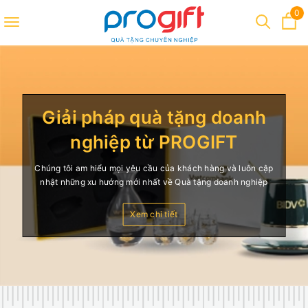
0
Toggle
navigation
Giải pháp quà tặng doanh
nghiệp từ PROGIFT
Chúng tôi am hiểu mọi yêu cầu của khách hàng và luôn cập
nhật những xu hướng mới nhất về Quà tặng doanh nghiệp
Xem chi tiết