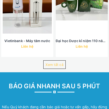
Vietinbank - Máy tăm nước
Đại học Dược kỉ niệm 110 năm - Set quà cốc sứ bình trà sứ
Liên hệ
Liên hệ
Xem tất cả
BÁO GIÁ NHANH SAU 5 PHÚT
Nếu Quý khách đang cần báo giá hoặc tư vấn gấp, hãy đừng