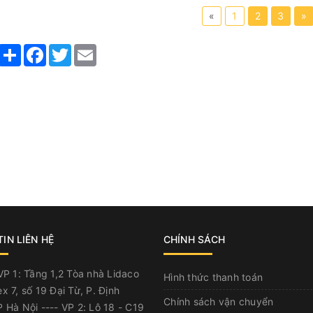
«
1
2
3
»
Share
Facebook
Twitter
Email
IN LIÊN HỆ
CHÍNH SÁCH
P 1: Tầng 1,2 Tòa nhà Lidaco
Hình thức thanh toán
x 7, số 19 Đại Từ, P. Định
Chính sách vận chuyển
 Hà Nội ---- VP 2: Lô 18 - C19