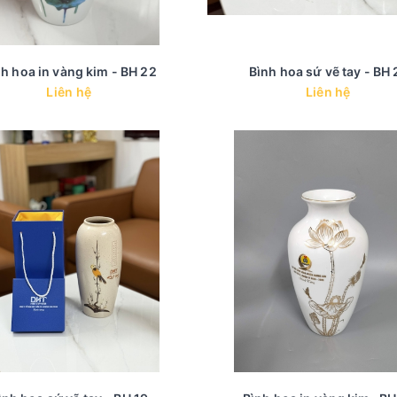
h hoa in vàng kim - BH 22
Bình hoa sứ vẽ tay - BH 
Liên hệ
Liên hệ