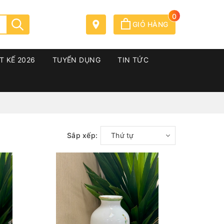
0
GIỎ HÀNG
T KẾ 2026
TUYỂN DỤNG
TIN TỨC
Sắp xếp:
Thứ tự