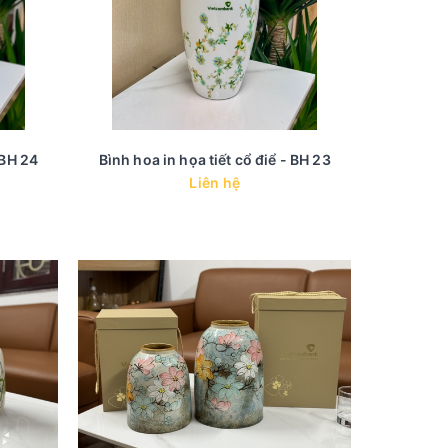
 BH 24
Bình hoa in họa tiết cổ điể - BH 23
Liên hệ