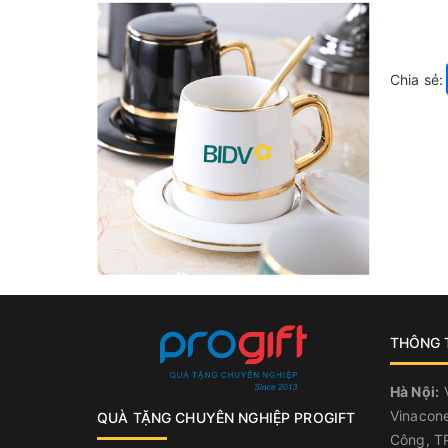
Chia sẻ:
THÔNG T
Hà Nội:
V
Vinacone
QUÀ TẶNG CHUYÊN NGHIỆP PROGIFT
Công, TP