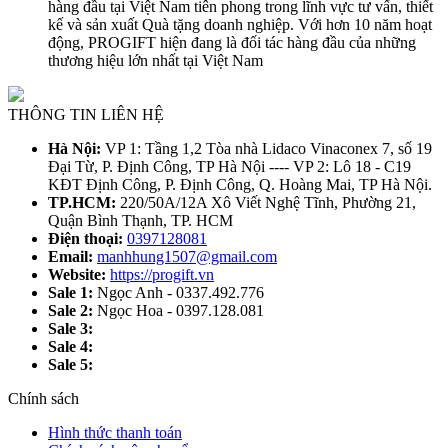
hàng đầu tại Việt Nam tiên phong trong lĩnh vực tư vấn, thiết
kế và sản xuất Quà tặng doanh nghiệp. Với hơn 10 năm hoạt
động, PROGIFT hiện đang là đối tác hàng đầu của những
thương hiệu lớn nhất tại Việt Nam
THÔNG TIN LIÊN HỆ
Hà Nội:
VP 1: Tầng 1,2 Tòa nhà Lidaco Vinaconex 7, số 19
Đại Từ, P. Định Công, TP Hà Nội ---- VP 2: Lô 18 - C19
KĐT Định Công, P. Định Công, Q. Hoàng Mai, TP Hà Nội.
TP.HCM:
220/50A/12A Xô Viết Nghệ Tĩnh, Phường 21,
Quận Bình Thạnh, TP. HCM
Điện thoại:
0397128081
Email:
manhhung1507@gmail.com
Website:
https://progift.vn
Sale 1:
Ngọc Anh - 0337.492.776
Sale 2:
Ngọc Hoa - 0397.128.081
Sale 3:
Sale 4:
Sale 5:
Chính sách
Hình thức thanh toán