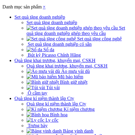
Danh mục sản phẩm
×
Set quà tặng doanh nghiệp
Set quà tặng doanh nghiệp
Set
quà tặng doanh nghiệp ghép theo yêu cầu
Set quà tặng công nghệ
Set quà tặng doanh nghiệp có sẵn
Sổ da
Bút ký Picasso Chính Hãng
Quà tặng khai trương, khuyến mại, CSKH
Quà tặng khai trương, khuyến mại, CSKH
Áo mưa vải dù
Mũ bảo hiểm
Bình giữ nhiệt
Túi vải
Ô cầm tay
Quà tặng kỉ niệm thành lập Cty
Quà tặng kỉ niệm thành lập Cty
Kỉ niệm chương
Bình hoa
Ly cốc
Trưng bày
Bảng vinh danh