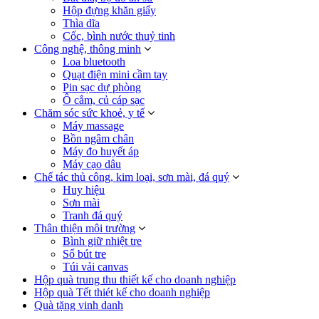
Hộp đựng khăn giấy
Thìa dĩa
Cốc, bình nước thuỷ tinh
Công nghệ, thông minh
Loa bluetooth
Quạt điện mini cầm tay
Pin sạc dự phòng
Ô cắm, củ cáp sạc
Chăm sóc sức khoẻ, y tế
Máy massage
Bồn ngâm chân
Máy đo huyết áp
Máy cạo dâu
Chế tác thủ công, kim loại, sơn mài, đá quý
Huy hiệu
Sơn mài
Tranh đá quý
Thân thiện môi trường
Bình giữ nhiệt tre
Sổ bút tre
Túi vải canvas
Hộp quà trung thu thiết kế cho doanh nghiệp
Hộp quà Tết thiét kế cho doanh nghiệp
Quà tặng vinh danh