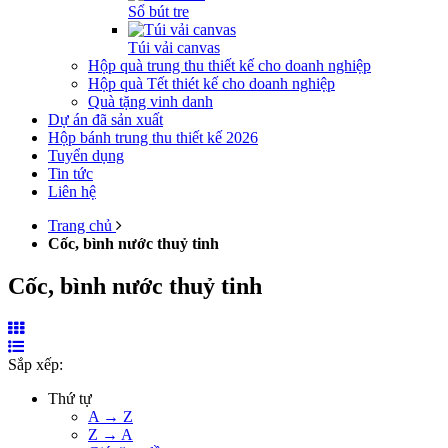
Sổ bút tre
Túi vải canvas
Hộp quà trung thu thiết kế cho doanh nghiệp
Hộp quà Tết thiét kế cho doanh nghiệp
Quà tặng vinh danh
Dự án đã sản xuất
Hộp bánh trung thu thiết kế 2026
Tuyển dụng
Tin tức
Liên hệ
Trang chủ
Cốc, bình nước thuỷ tinh
Cốc, bình nước thuỷ tinh
Sắp xếp:
Thứ tự
A → Z
Z → A