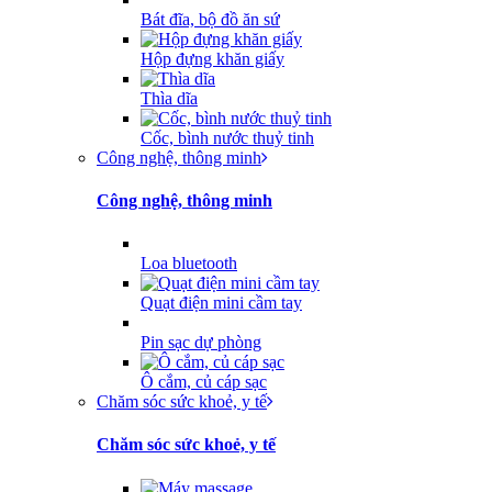
Bát đĩa, bộ đồ ăn sứ
Hộp đựng khăn giấy
Thìa dĩa
Cốc, bình nước thuỷ tinh
Công nghệ, thông minh
Công nghệ, thông minh
Loa bluetooth
Quạt điện mini cầm tay
Pin sạc dự phòng
Ô cắm, củ cáp sạc
Chăm sóc sức khoẻ, y tế
Chăm sóc sức khoẻ, y tế