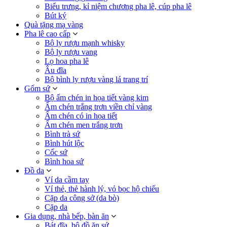
Biểu trưng, kỉ niệm chương pha lê, cúp pha lê
Bút ký
Quà tặng mạ vàng
Pha lê cao cấp
Bộ ly rượu mạnh whisky
Bộ ly rượu vang
Lọ hoa pha lê
Âu đĩa
Bộ bình ly rượu vàng lá trang trí
Gốm sứ
Bộ ấm chén in họa tiết vàng kim
Ấm chén trắng trơn viền chỉ vàng
Ấm chén có in họa tiết
Ấm chén men trắng trơn
Bình trà sứ
Bình hút lộc
Cốc sứ
Bình hoa sứ
Đồ da
Ví da cầm tay
Ví thẻ, thẻ hành lý, vỏ bọc hộ chiếu
Cặp da công sở (da bò)
Cặp da
Gia dụng, nhà bếp, bàn ăn
Bát đĩa, bộ đồ ăn sứ