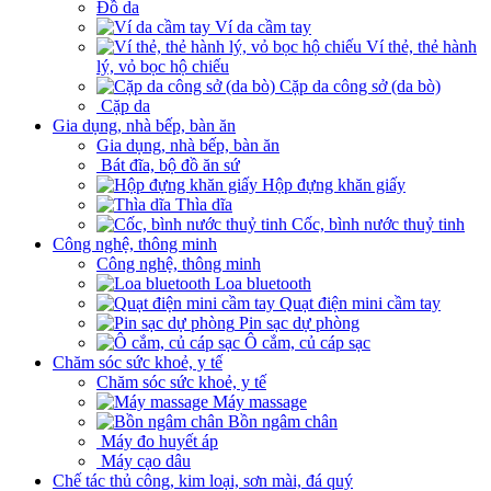
Đồ da
Ví da cầm tay
Ví thẻ, thẻ hành
lý, vỏ bọc hộ chiếu
Cặp da công sở (da bò)
Cặp da
Gia dụng, nhà bếp, bàn ăn
Gia dụng, nhà bếp, bàn ăn
Bát đĩa, bộ đồ ăn sứ
Hộp đựng khăn giấy
Thìa dĩa
Cốc, bình nước thuỷ tinh
Công nghệ, thông minh
Công nghệ, thông minh
Loa bluetooth
Quạt điện mini cầm tay
Pin sạc dự phòng
Ô cắm, củ cáp sạc
Chăm sóc sức khoẻ, y tế
Chăm sóc sức khoẻ, y tế
Máy massage
Bồn ngâm chân
Máy đo huyết áp
Máy cạo dâu
Chế tác thủ công, kim loại, sơn mài, đá quý