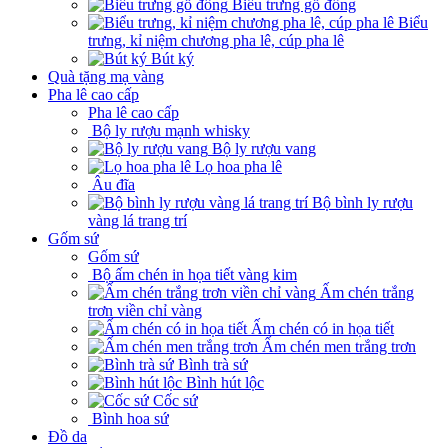
Biểu trưng gỗ đồng
Biểu
trưng, kỉ niệm chương pha lê, cúp pha lê
Bút ký
Quà tặng mạ vàng
Pha lê cao cấp
Pha lê cao cấp
Bộ ly rượu mạnh whisky
Bộ ly rượu vang
Lọ hoa pha lê
Âu đĩa
Bộ bình ly rượu
vàng lá trang trí
Gốm sứ
Gốm sứ
Bộ ấm chén in họa tiết vàng kim
Ấm chén trắng
trơn viền chỉ vàng
Ấm chén có in họa tiết
Ấm chén men trắng trơn
Bình trà sứ
Bình hút lộc
Cốc sứ
Bình hoa sứ
Đồ da