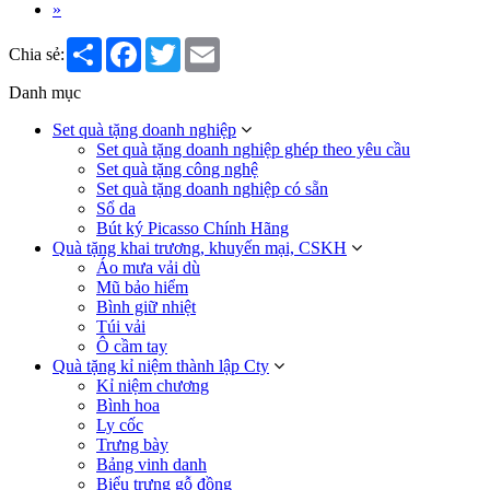
»
Share
Facebook
Twitter
Email
Chia sẻ:
Danh mục
Set quà tặng doanh nghiệp
Set quà tặng doanh nghiệp ghép theo yêu cầu
Set quà tặng công nghệ
Set quà tặng doanh nghiệp có sẵn
Sổ da
Bút ký Picasso Chính Hãng
Quà tặng khai trương, khuyến mại, CSKH
Áo mưa vải dù
Mũ bảo hiểm
Bình giữ nhiệt
Túi vải
Ô cầm tay
Quà tặng kỉ niệm thành lập Cty
Kỉ niệm chương
Bình hoa
Ly cốc
Trưng bày
Bảng vinh danh
Biểu trưng gỗ đồng