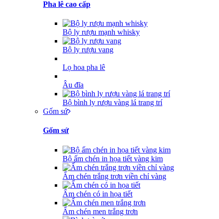
Pha lê cao cấp
Bộ ly rượu mạnh whisky
Bộ ly rượu vang
Lọ hoa pha lê
Âu đĩa
Bộ bình ly rượu vàng lá trang trí
Gốm sứ
Gốm sứ
Bộ ấm chén in họa tiết vàng kim
Ấm chén trắng trơn viền chỉ vàng
Ấm chén có in họa tiết
Ấm chén men trắng trơn