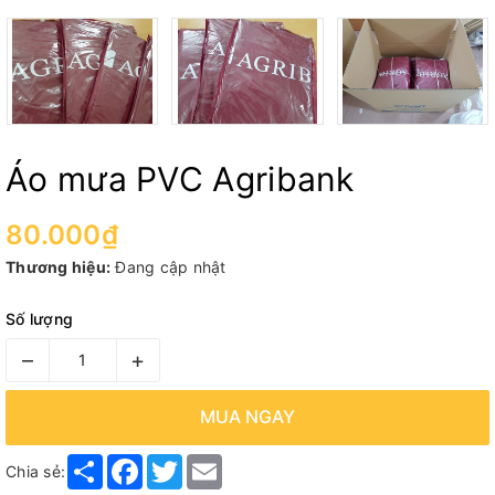
Áo mưa PVC Agribank
80.000₫
Thương hiệu:
Đang cập nhật
Số lượng
–
+
MUA NGAY
Share
Facebook
Twitter
Email
Chia sẻ: