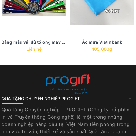
Bảng màu vải dù tổ ong may áo mưa
Áo mưa Vietinbank
Liên hệ
105.000₫
QUÀ TẶNG CHUYÊN NGHIỆP PROGIFT
Quà tặng Chuyên nghiệp - PROGIFT (Công ty cổ phần
In và Truyền thông Công nghệ) là một trong những
doanh nghiệp hàng đầu tại Việt Nam tiên phong trong
lĩnh vực tư vấn, thiết kế và sản xuất Quà tặng doanh