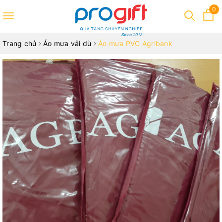
0
Toggle
navigation
Trang chủ
Áo mưa vải dù
Áo mưa PVC Agribank