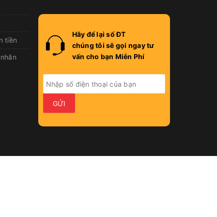
Hãy để lại số ĐT
n tiền
chúng tôi sẽ gọi ngay tư
vấn cho bạn Miễn Phí
 nhân
GỬI