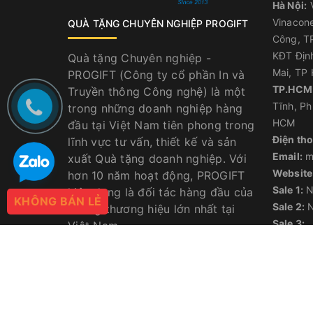
Hà Nội:
V
Vinacone
QUÀ TẶNG CHUYÊN NGHIỆP PROGIFT
Công, TP
KĐT Địn
Quà tặng Chuyên nghiệp -
Mai, TP 
PROGIFT (Công ty cổ phần In và
TP.HCM
Truyền thông Công nghệ) là một
Tĩnh, Ph
trong những doanh nghiệp hàng
HCM
đầu tại Việt Nam tiên phong trong
Điện tho
lĩnh vực tư vấn, thiết kế và sản
Email:
m
xuất Quà tặng doanh nghiệp. Với
Website
hơn 10 năm hoạt động, PROGIFT
Sale 1:
N
hiện đang là đối tác hàng đầu của
KHÔNG BÁN LẺ
Sale 2:
N
những thương hiệu lớn nhất tại
Sale 3:
Việt Nam
Sale 4:
Sale 5: