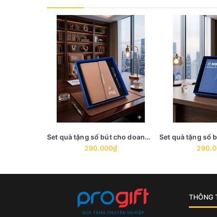
Set quà tặng sổ bút cho doanh nghiệp - GS 9
290.000₫
290.
THÔNG T