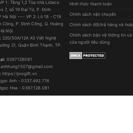
P 1: Tầng 1,2 Tòa nhà Lidaco
Hình thức thanh toán
x 7, số 19 Đại Từ, P. Định
Chính sách vận chuyển
 Hà Nội ---- VP 2: Lô 18 - C19
h Công, P. Định Công, Q. Hoàng
Chính sách đổi/trả hàng và hoà
Hà Nội.
Chính sách bảo vệ thông tin cá
:
220/50A/12A Xô Viết Nghệ
của người tiêu dùng
ường 21, Quận Bình Thạnh, TP.
ại:
0397128081
anhhung1507@gmail.com
:
https://progift.vn
gọc Anh - 0337.492.776
gọc Hoa - 0397.128.081