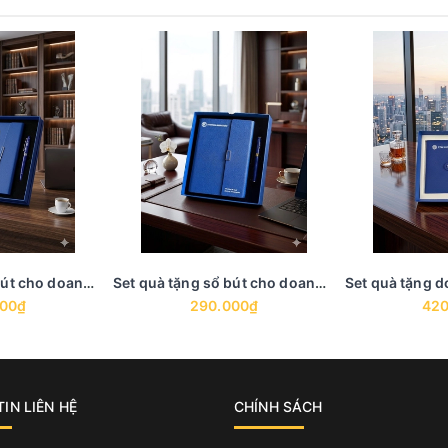
Set quà tặng sổ bút cho doanh nghiệp - GS 8
Set quà tặng sổ bút cho doanh nghiệp - GS 7
000₫
290.000₫
420
IN LIÊN HỆ
CHÍNH SÁCH