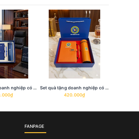
Set quà tặng doanh nghiệp có sẵn GS 6
Set quà tặng doanh nghiệp có sẵn GS 5
.000₫
420.000₫
4
FANPAGE