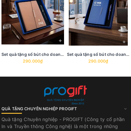
Set quà tặng sổ bút cho doanh nghiệp - GS 9
Set quà tặng sổ bút cho doanh nghiệp - GS 8
290.000₫
290.000₫
QUÀ TẶNG CHUYÊN NGHIỆP PROGIFT
Quà tặng Chuyên nghiệp - PROGIFT (Công ty cổ phần
In và Truyền thông Công nghệ) là một trong những