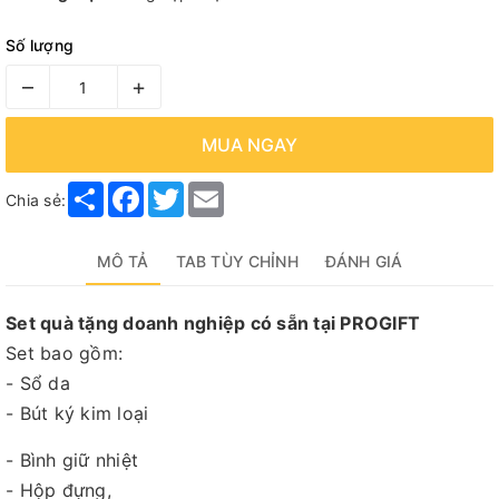
Số lượng
–
+
MUA NGAY
Share
Facebook
Twitter
Email
Chia sẻ:
MÔ TẢ
TAB TÙY CHỈNH
ĐÁNH GIÁ
Set quà tặng doanh nghiệp có sẵn tại PROGIFT
Set bao gồm:
- Sổ da
- Bút ký kim loại
- Bình giữ nhiệt
- Hộp đựng,