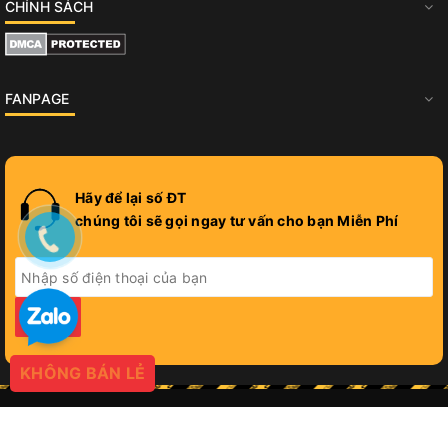
CHÍNH SÁCH
FANPAGE
Hãy để lại số ĐT
chúng tôi sẽ gọi ngay tư vấn cho bạn Miễn Phí
GỬI
KHÔNG BÁN LẺ
© Bản quyền thuộc về
PROGIFT
Cung cấp bởi
Sapo