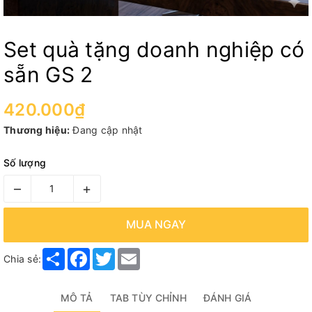
Set quà tặng doanh nghiệp có
sẵn GS 2
420.000₫
Thương hiệu:
Đang cập nhật
Số lượng
–
+
MUA NGAY
Share
Facebook
Twitter
Email
Chia sẻ:
MÔ TẢ
TAB TÙY CHỈNH
ĐÁNH GIÁ