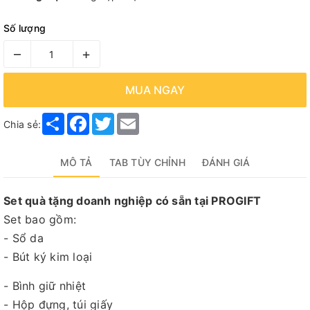
Số lượng
–
+
MUA NGAY
Share
Facebook
Twitter
Email
Chia sẻ:
MÔ TẢ
TAB TÙY CHỈNH
ĐÁNH GIÁ
Set quà tặng doanh nghiệp có sẵn tại PROGIFT
Set bao gồm:
- Sổ da
- Bút ký kim loại
- Bình giữ nhiệt
- Hộp đựng, túi giấy