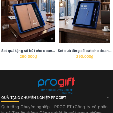
Set quà tặng sổ bút cho doanh nghiệp - GS 9
Set quà tặng sổ bút cho doanh nghiệp - GS 8
290.000₫
290.000₫
QUÀ TẶNG CHUYÊN NGHIỆP PROGIFT
Quà tặng Chuyên nghiệp - PROGIFT (Công ty cổ phần
In và Truyền thông Công nghệ) là một trong những