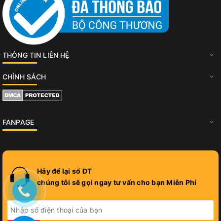
THÔNG TIN LIÊN HỆ
CHÍNH SÁCH
FANPAGE
Hãy để lại số ĐT
chúng tôi sẽ gọi ngay tư vấn cho bạn Miễn Phí