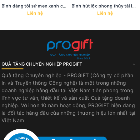
Bình dáng tỏi sứ men xanh coban - BHL 39
Bình hút lộc phong thủy tài lộc trưng bày in họa tiết vàng kim - BHL 38
Liên hệ
Liên hệ
QUÀ TẶNG CHUYÊN NGHIỆP PROGIFT
Quà tặng Chuyên nghiệp - PROGIFT (Công ty cổ phần
In và Truyền thông Công nghệ) là một trong những
doanh nghiệp hàng đầu tại Việt Nam tiên phong trong
lĩnh vực tư vấn, thiết kế và sản xuất Quà tặng doanh
nghiệp. Với hơn 10 năm hoạt động, PROGIFT hiện đang
là đối tác hàng đầu của những thương hiệu lớn nhất tại
Việt Nam