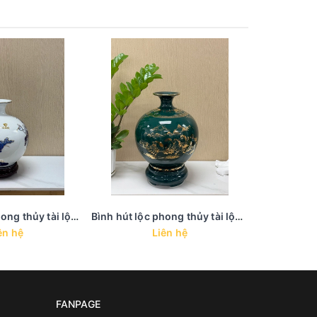
Bình hút lộc phong thủy tài lộc trưng bày in họa tiết vàng kim - BHL 36 - Vẽ tay thủ công
Bình hút lộc phong thủy tài lộc trưng bày in họa tiết vàng kim - BHL 35
ên hệ
Liên hệ
FANPAGE