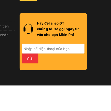
Hãy để lại số ĐT
n tiền
chúng tôi sẽ gọi ngay tư
vấn cho bạn Miễn Phí
 nhân
GỬI