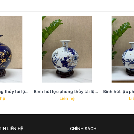
Bình hút lộc phong thủy tài lộc trưng bày in họa tiết vàng kim - BHL 38
Bình hút lộc phong thủy tài lộc trưng bày in họa tiết vàng kim - BHL 37 - Vẽ tay thủ công
 hệ
Liên hệ
Li
IN LIÊN HỆ
CHÍNH SÁCH