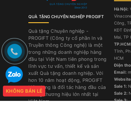
Hà Nội:
V
Vinacone
QUÀ TẶNG CHUYÊN NGHIỆP PROGIFT
Công, TP
KĐT Địn
Quà tặng Chuyên nghiệp -
Mai, TP 
PROGIFT (Công ty cổ phần In và
TP.HCM
Truyền thông Công nghệ) là một
Tĩnh, Ph
trong những doanh nghiệp hàng
HCM
đầu tại Việt Nam tiên phong trong
Điện tho
lĩnh vực tư vấn, thiết kế và sản
Email:
m
xuất Quà tặng doanh nghiệp. Với
Website
hơn 10 năm hoạt động, PROGIFT
Sale 1:
N
hiện đang là đối tác hàng đầu của
KHÔNG BÁN LẺ
Sale 2:
N
những thương hiệu lớn nhất tại
Sale 3:
Việt Nam
Sale 4:
Sale 5: