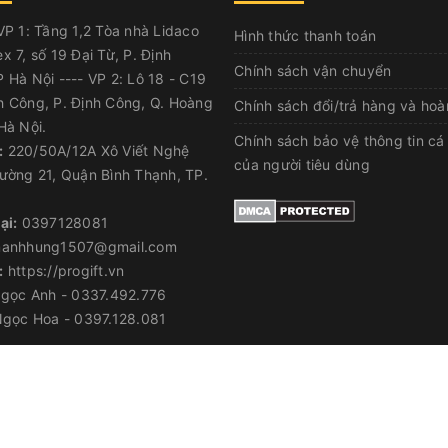
P 1: Tầng 1,2 Tòa nhà Lidaco
Hình thức thanh toán
x 7, số 19 Đại Từ, P. Định
Chính sách vận chuyển
 Hà Nội ---- VP 2: Lô 18 - C19
h Công, P. Định Công, Q. Hoàng
Chính sách đổi/trả hàng và hoà
Hà Nội.
Chính sách bảo vệ thông tin cá
:
220/50A/12A Xô Viết Nghệ
của người tiêu dùng
ường 21, Quận Bình Thạnh, TP.
ại:
0397128081
anhhung1507@gmail.com
:
https://progift.vn
gọc Anh - 0337.492.776
gọc Hoa - 0397.128.081