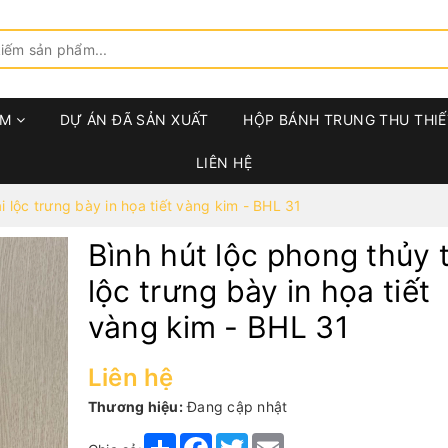
ẨM
DỰ ÁN ĐÃ SẢN XUẤT
HỘP BÁNH TRUNG THU THIẾ
LIÊN HỆ
i lộc trưng bày in họa tiết vàng kim - BHL 31
Bình hút lộc phong thủy t
lộc trưng bày in họa tiết
vàng kim - BHL 31
Liên hệ
Thương hiệu:
Đang cập nhật
Share
Facebook
Twitter
Email