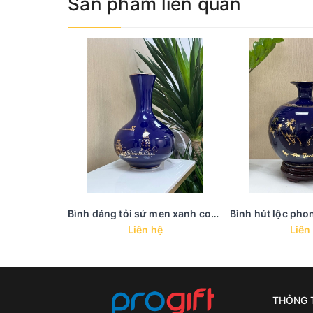
Sản phẩm liên quan
Bình dáng tỏi sứ men xanh coban - BHL 39
Liên hệ
Liên
THÔNG T