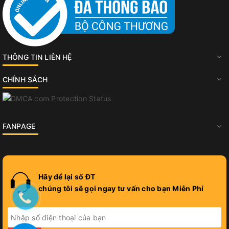
THÔNG TIN LIÊN HỆ
CHÍNH SÁCH
FANPAGE
Hãy để lại số ĐT
chúng tôi sẽ gọi ngay tư vấn cho bạn Miễn Phí