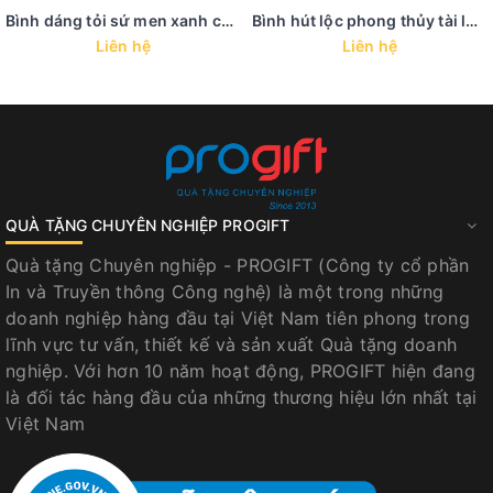
Bình dáng tỏi sứ men xanh coban - BHL 39
Bình hút lộc phong thủy tài lộc trưng bày in họa tiết vàng kim - BHL 38
Liên hệ
Liên hệ
QUÀ TẶNG CHUYÊN NGHIỆP PROGIFT
Quà tặng Chuyên nghiệp - PROGIFT (Công ty cổ phần
In và Truyền thông Công nghệ) là một trong những
doanh nghiệp hàng đầu tại Việt Nam tiên phong trong
lĩnh vực tư vấn, thiết kế và sản xuất Quà tặng doanh
nghiệp. Với hơn 10 năm hoạt động, PROGIFT hiện đang
là đối tác hàng đầu của những thương hiệu lớn nhất tại
Việt Nam