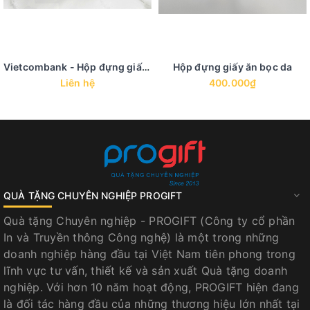
Vietcombank - Hộp đựng giấy ăn gỗ hương gắn mác đồng
Hộp đựng giấy ăn bọc da
Liên hệ
400.000₫
QUÀ TẶNG CHUYÊN NGHIỆP PROGIFT
Quà tặng Chuyên nghiệp - PROGIFT (Công ty cổ phần
In và Truyền thông Công nghệ) là một trong những
doanh nghiệp hàng đầu tại Việt Nam tiên phong trong
lĩnh vực tư vấn, thiết kế và sản xuất Quà tặng doanh
nghiệp. Với hơn 10 năm hoạt động, PROGIFT hiện đang
là đối tác hàng đầu của những thương hiệu lớn nhất tại