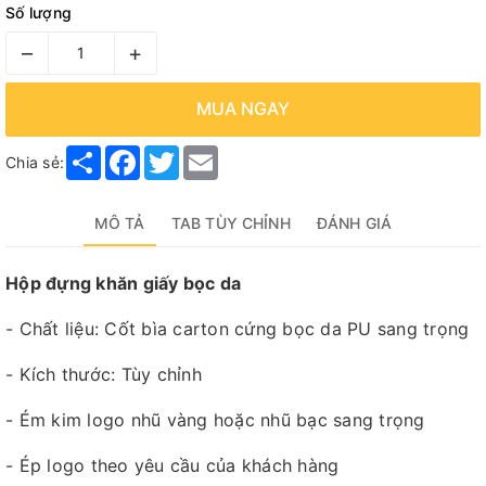
Số lượng
–
+
MUA NGAY
Share
Facebook
Twitter
Email
Chia sẻ:
MÔ TẢ
TAB TÙY CHỈNH
ĐÁNH GIÁ
Hộp đựng khăn giấy bọc da
- Chất liệu: Cốt bìa carton cứng bọc da PU sang trọng
- Kích thước: Tùy chỉnh
- Ém kim logo nhũ vàng hoặc nhũ bạc sang trọng
- Ép logo theo yêu cầu của khách hàng