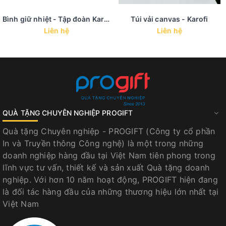
Bình giữ nhiệt - Tập đoàn Karofi
Túi vải canvas - Karofi
Liên hệ
Liên hệ
QUÀ TẶNG CHUYÊN NGHIỆP PROGIFT
Quà tặng Chuyên nghiệp - PROGIFT (Công ty cổ phần
In và Truyền thông Công nghệ) là một trong những
doanh nghiệp hàng đầu tại Việt Nam tiên phong trong
lĩnh vực tư vấn, thiết kế và sản xuất Quà tặng doanh
nghiệp. Với hơn 10 năm hoạt động, PROGIFT hiện đang
là đối tác hàng đầu của những thương hiệu lớn nhất tại
Việt Nam