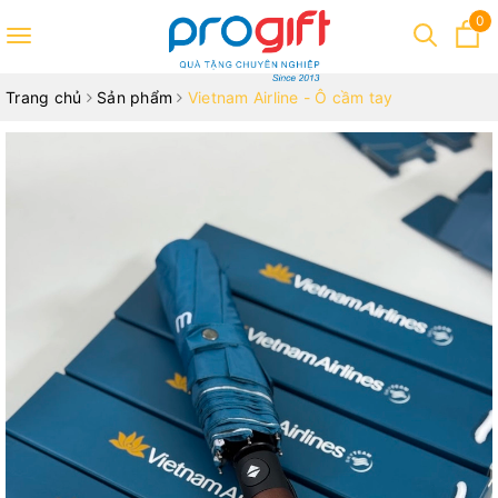
0
Toggle
navigation
Trang chủ
Sản phẩm
Vietnam Airline - Ô cầm tay