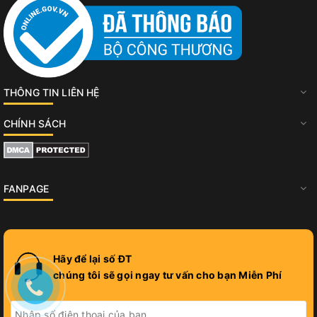
THÔNG TIN LIÊN HỆ
CHÍNH SÁCH
FANPAGE
Hãy để lại số ĐT
chúng tôi sẽ gọi ngay tư vấn cho bạn Miễn Phí