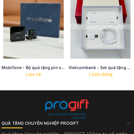
Mobifone - Bộ quà tặng pin sạc, củ sạc
Vietcombank - Set quà tặng công nghệ pin sạc, củ sạc, dây cáp
Liên hệ
1.200.000₫
QUÀ TẶNG CHUYÊN NGHIỆP PROGIFT