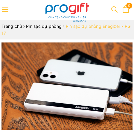
0
Toggle
navigation
Trang chủ
Pin sạc dự phòng
Pin sạc dự phòng Enegizer - PG
17