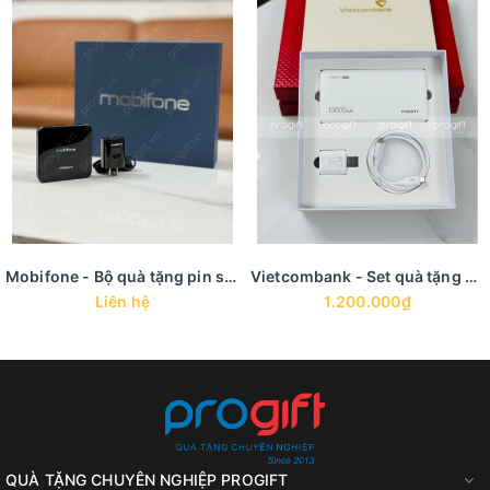
Mobifone - Bộ quà tặng pin sạc, củ sạc
Vietcombank - Set quà tặng công nghệ pin sạc, củ sạc, dây cáp
Liên hệ
1.200.000₫
QUÀ TẶNG CHUYÊN NGHIỆP PROGIFT