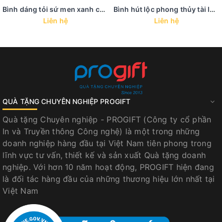
Bình dáng tỏi sứ men xanh coban - BHL 39
Bình hút lộc phong thủy tài lộc trưng bày in họa tiết vàng kim - BHL 38
Liên hệ
Liên hệ
QUÀ TẶNG CHUYÊN NGHIỆP PROGIFT
Quà tặng Chuyên nghiệp - PROGIFT (Công ty cổ phần
In và Truyền thông Công nghệ) là một trong những
doanh nghiệp hàng đầu tại Việt Nam tiên phong trong
lĩnh vực tư vấn, thiết kế và sản xuất Quà tặng doanh
nghiệp. Với hơn 10 năm hoạt động, PROGIFT hiện đang
là đối tác hàng đầu của những thương hiệu lớn nhất tại
Việt Nam