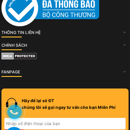
THÔNG TIN LIÊN HỆ
CHÍNH SÁCH
FANPAGE
Hãy để lại số ĐT
chúng tôi sẽ gọi ngay tư vấn cho bạn Miễn Phí