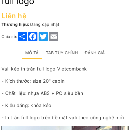
full logo
Liên hệ
Thương hiệu:
Đang cập nhật
Share
Facebook
Twitter
Email
Chia sẻ:
MÔ TẢ
TAB TÙY CHỈNH
ĐÁNH GIÁ
Vali kéo in tràn full logo Vietcombank
- Kích thước: size 20" cabin
- Chất liệu: nhựa ABS + PC siêu bền
- Kiểu dáng: khóa kéo
- In tràn full logo trên bề mặt vali theo công nghệ mới