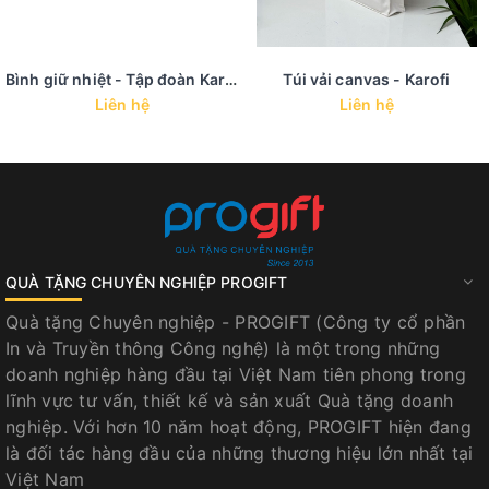
Bình giữ nhiệt - Tập đoàn Karofi
Túi vải canvas - Karofi
Liên hệ
Liên hệ
QUÀ TẶNG CHUYÊN NGHIỆP PROGIFT
Quà tặng Chuyên nghiệp - PROGIFT (Công ty cổ phần
In và Truyền thông Công nghệ) là một trong những
doanh nghiệp hàng đầu tại Việt Nam tiên phong trong
lĩnh vực tư vấn, thiết kế và sản xuất Quà tặng doanh
nghiệp. Với hơn 10 năm hoạt động, PROGIFT hiện đang
là đối tác hàng đầu của những thương hiệu lớn nhất tại
Việt Nam