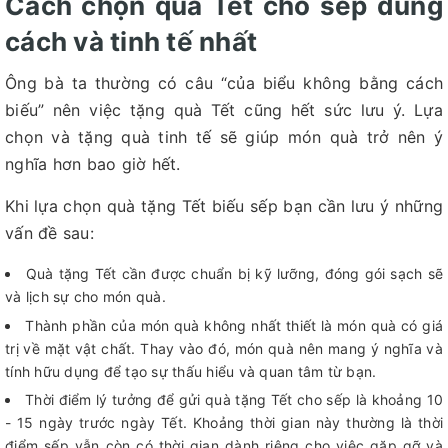
Cách chọn quà Tết cho sếp đúng
cách và tinh tế nhất
Ông bà ta thường có câu “của biểu không bằng cách
biếu” nên việc tặng quà Tết cũng hết sức lưu ý. Lựa
chọn và tặng quà tinh tế sẽ giúp món quà trở nên ý
nghĩa hơn bao giờ hết.
Khi lựa chọn quà tặng Tết biếu sếp bạn cần lưu ý những
vấn đề sau:
Quà tặng Tết cần được chuẩn bị kỹ lưỡng, đóng gói sạch sẽ
và lịch sự cho món quà.
Thành phần của món quà không nhất thiết là món quà có giá
trị về mặt vật chất. Thay vào đó, món quà nên mang ý nghĩa và
tính hữu dụng để tạo sự thấu hiểu và quan tâm từ bạn.
Thời điểm lý tưởng để gửi quà tặng Tết cho sếp là khoảng 10
- 15 ngày trước ngày Tết. Khoảng thời gian này thường là thời
điểm sếp vẫn còn có thời gian dành riêng cho việc gặp gỡ và