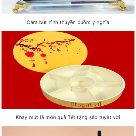
Cắm bút hình thuyền buồm ý nghĩa
Khay mứt là món quà Tết tặng sếp tuyệt vời