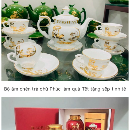
Bộ ấm chén trà chữ Phúc làm quà Tết tặng sếp tinh tế