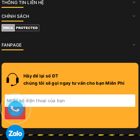
THÔNG TIN LIÊN HỆ
CHÍNH SÁCH
FANPAGE
Hãy để lại số ĐT
chúng tôi sẽ gọi ngay tư vấn cho bạn Miễn Phí
GỬI