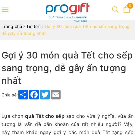
0
Toggle
navigation
Trang chủ
Tin tức
Gợi ý 30 món quà Tết cho sếp sang trọng,
dễ gây ấn tượng nhất
Gợi ý 30 món quà Tết cho sếp
sang trọng, dễ gây ấn tượng
nhất
Share
Facebook
Twitter
Email
Chia sẻ:
Lựa chọn
quà Tết cho sếp
sao cho vừa ý nghĩa, vừa ấn
tượng là vấn đề băn khoăn của rất nhiều người? Vậy,
hãy tham khảo ngay gợi ý các món quà Tết tặng sếp