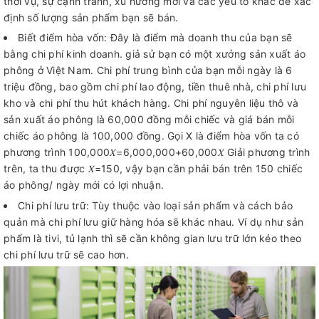
thời vụ, sự cạnh tranh, xu hướng mới và các yếu tố khác để xác
định số lượng sản phẩm bạn sẽ bán.
Biết điểm hòa vốn: Đây là điểm mà doanh thu của bạn sẽ
bằng chi phí kinh doanh. giả sử bạn có một xưởng sản xuất áo
phông ở Việt Nam. Chi phí trung bình của bạn mỗi ngày là 6
triệu đồng, bao gồm chi phí lao động, tiền thuê nhà, chi phí lưu
kho và chi phí thu hút khách hàng. Chi phí nguyên liệu thô và
sản xuất áo phông là 60,000 đồng mỗi chiếc và giá bán mỗi
chiếc áo phông là 100,000 đồng. Gọi X là điểm hòa vốn ta có
phương trình 100,000𝑋=6,000,000+60,000𝑋 Giải phương trình
trên, ta thu được 𝑋=150, vậy bạn cần phải bán trên 150 chiếc
áo phông/ ngày mới có lợi nhuận.
Chi phí lưu trữ: Tùy thuộc vào loại sản phẩm và cách bảo
quản mà chi phí lưu giữ hàng hóa sẽ khác nhau. Ví dụ như sản
phẩm là tivi, tủ lạnh thì sẽ cần không gian lưu trữ lớn kéo theo
chi phí lưu trữ sẽ cao hơn.