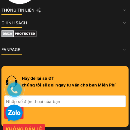
THÔNG TIN LIÊN HỆ
CHÍNH SÁCH
FANPAGE
Hãy để lại số ĐT
chúng tôi sẽ gọi ngay tư vấn cho bạn Miễn Phí
GỬI
KHÔNG BÁN LẺ