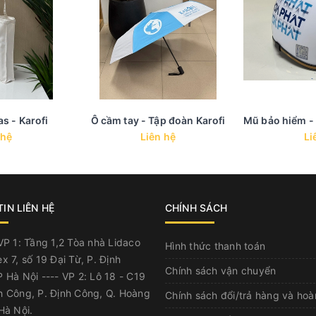
as - Karofi
Ô cầm tay - Tập đoàn Karofi
 hệ
Liên hệ
Li
IN LIÊN HỆ
CHÍNH SÁCH
P 1: Tầng 1,2 Tòa nhà Lidaco
Hình thức thanh toán
x 7, số 19 Đại Từ, P. Định
Chính sách vận chuyển
 Hà Nội ---- VP 2: Lô 18 - C19
h Công, P. Định Công, Q. Hoàng
Chính sách đổi/trả hàng và hoà
Hà Nội.