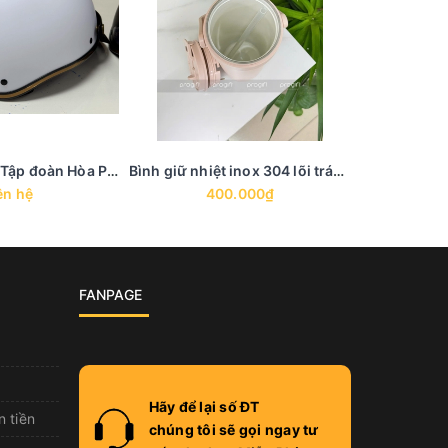
Mũ bảo hiểm - Tập đoàn Hòa Phát
Bình giữ nhiệt inox 304 lõi tráng men in khắc logo - BGN 21
ên hệ
400.000₫
2
FANPAGE
Hãy để lại số ĐT
n tiền
chúng tôi sẽ gọi ngay tư