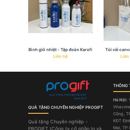
Bình giữ nhiệt - Tập đoàn Karofi
Túi vải canv
Liên hệ
Liên
THÔNG T
Hà Nội:
V
Vinacone
QUÀ TẶNG CHUYÊN NGHIỆP PROGIFT
Công, TP
KĐT Địn
Quà tặng Chuyên nghiệp -
Mai, TP 
PROGIFT (Công ty cổ phần In và