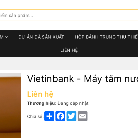
ẨM
DỰ ÁN ĐÃ SẢN XUẤT
HỘP BÁNH TRUNG THU THIẾ
LIÊN HỆ
Vietinbank - Máy tăm nư
Liên hệ
Thương hiệu:
Đang cập nhật
Share
Facebook
Twitter
Email
Chia sẻ: