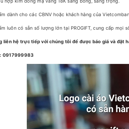
iệu hợp kim đồng mạ vàng 18K sáng bóng, sang trọng.
ẩm dành cho các CBNV hoặc khách hàng của Vietcombank 
m luôn có sẵn số lượng lớn tại PROGIFT, cung cấp mọi số
g liên hệ trực tiếp với chúng tôi để được báo giá và đặt 
e: 0917999983