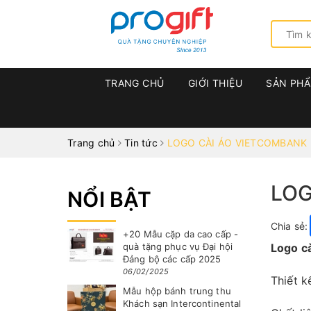
TRANG CHỦ
GIỚI THIỆU
SẢN PH
Trang chủ
Tin tức
LOGO CÀI ÁO VIETCOMBANK 
LOG
NỔI BẬT
Chia sẻ:
+20 Mẫu cặp da cao cấp -
quà tặng phục vụ Đại hội
Logo c
Đảng bộ các cấp 2025
06/02/2025
Thiết 
Mẫu hộp bánh trung thu
Khách sạn Intercontinental