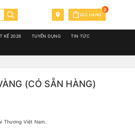
0
GIỎ HÀNG
T KẾ 2026
TUYỂN DỤNG
TIN TỨC
VÀNG (CÓ SẴN HÀNG)
i Thương Việt Nam.