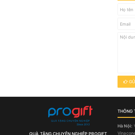
GỬ
THÔNG T
Hà Nội:
V
Vinacone
QUÀ TẶNG CHUYÊN NGHIỆP PROGIFT