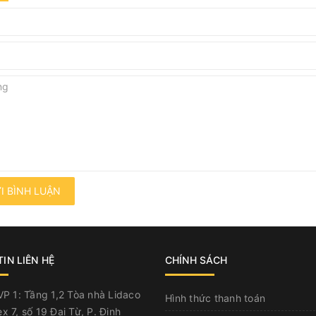
I BÌNH LUẬN
IN LIÊN HỆ
CHÍNH SÁCH
P 1: Tầng 1,2 Tòa nhà Lidaco
Hình thức thanh toán
x 7, số 19 Đại Từ, P. Định