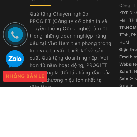
Công, TP
KĐT Địn
Quà tặng Chuyên nghiệp -
Mai, TP 
PROGIFT (Công ty cổ phần In và
TP.HCM
Truyền thông Công nghệ) là một
Tĩnh, Ph
trong những doanh nghiệp hàng
HCM
đầu tại Việt Nam tiên phong trong
Điện tho
lĩnh vực tư vấn, thiết kế và sản
Email:
m
xuất Quà tặng doanh nghiệp. Với
Website
hơn 10 năm hoạt động, PROGIFT
Sale 1:
N
hiện đang là đối tác hàng đầu của
KHÔNG BÁN LẺ
Sale 2:
N
những thương hiệu lớn nhất tại
Sale 3:
Việt Nam
Sale 4:
Sale 5: