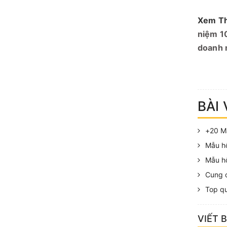
Xem Th
niệm 1
doanh 
BÀI 
+20 M
Mẫu hộ
Mẫu h
Cung c
Top qu
VIẾT 