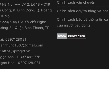
Chính sách vận chuyển
 Hà Nội ---- VP 2: Lô 18 - C19
h Công, P. Định Công, Q. Hoàng
Chính sách đổi/trả hàng và hoà
Hà Nội.
Chính sách bảo vệ thông tin cá
:
220/50A/12A Xô Viết Nghệ
của người tiêu dùng
ường 21, Quận Bình Thạnh, TP.
ại:
0397128081
anhhung1507@gmail.com
:
https://progift.vn
gọc Anh - 0337.492.776
gọc Hoa - 0397.128.081
© Bản quyền thuộc về
PROGIFT
|
Cung cấp bởi
Sapo