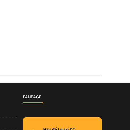
FANPAGE
Hãy để lại số ĐT