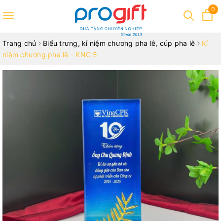
0
Toggle
navigation
Trang chủ
Biểu trưng, kỉ niệm chương pha lê, cúp pha lê
Kỉ
niệm chương pha lê - KNC 5