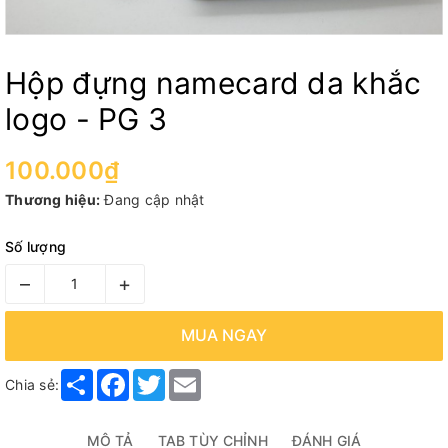
Hộp đựng namecard da khắc
logo - PG 3
100.000₫
Thương hiệu:
Đang cập nhật
Số lượng
–
+
MUA NGAY
Share
Facebook
Twitter
Email
Chia sẻ:
MÔ TẢ
TAB TÙY CHỈNH
ĐÁNH GIÁ