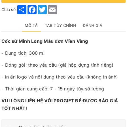
Share
Facebook
Twitter
Email
Chia sẻ:
MÔ TẢ
TAB TÙY CHỈNH
ĐÁNH GIÁ
Cốc sứ Minh Long Mẫu đơn Viền Vàng
- Dung tích: 300 ml
- Đóng gói: theo yêu cầu (giá hộp đựng tính riêng)
- in ấn logo và nội dung theo yêu cầu (không in ảnh)
- Thời gian cung cấp: 7 - 15 ngày tùy số lượng
VUI LÒNG LIÊN HỆ VỚI PROGIFT ĐỂ ĐƯỢC BÁO GIÁ
TỐT NHẤT!