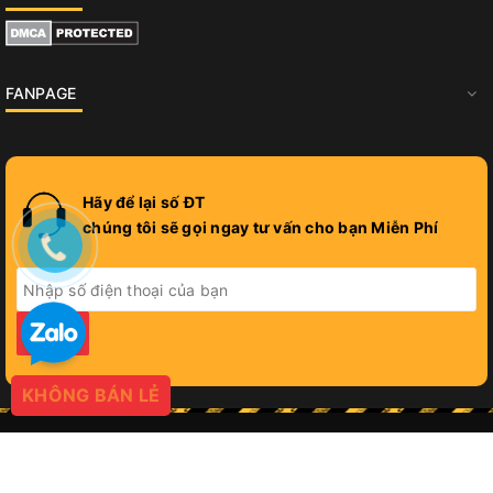
FANPAGE
Hãy để lại số ĐT
chúng tôi sẽ gọi ngay tư vấn cho bạn Miễn Phí
GỬI
KHÔNG BÁN LẺ
© Bản quyền thuộc về
PROGIFT
Cung cấp bởi
Sapo