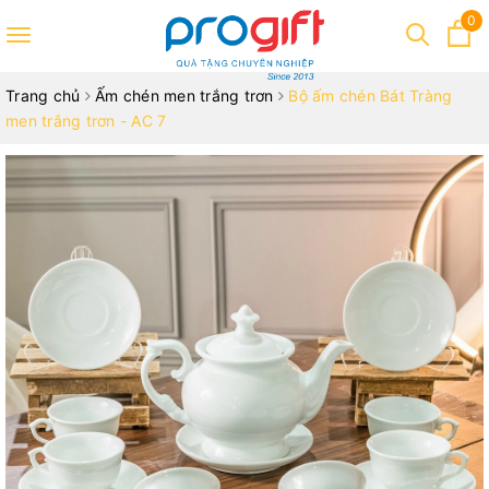
0
Toggle
navigation
Trang chủ
Ấm chén men trắng trơn
Bộ ấm chén Bát Tràng
men trắng trơn - AC 7