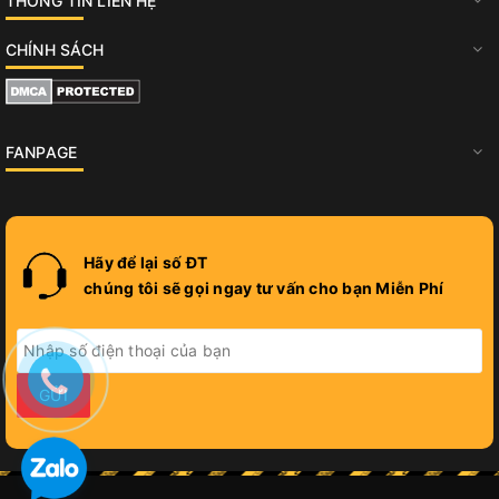
THÔNG TIN LIÊN HỆ
CHÍNH SÁCH
FANPAGE
Hãy để lại số ĐT
chúng tôi sẽ gọi ngay tư vấn cho bạn Miễn Phí
GỬI