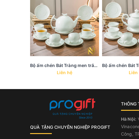
Bộ ấm chén Bát Tràng men trắng trơn - AC 8
Liên hệ
Liên
THÔNG T
Hà Nội:
V
Vinacone
QUÀ TẶNG CHUYÊN NGHIỆP PROGIFT
Công, TP