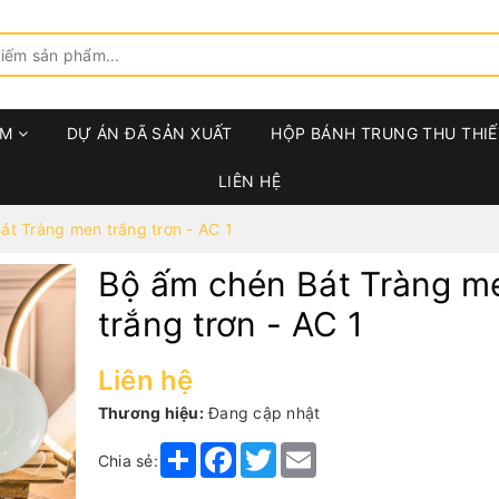
ẨM
DỰ ÁN ĐÃ SẢN XUẤT
HỘP BÁNH TRUNG THU THIẾ
LIÊN HỆ
át Tràng men trắng trơn - AC 1
Bộ ấm chén Bát Tràng m
trắng trơn - AC 1
Liên hệ
Thương hiệu:
Đang cập nhật
Share
Facebook
Twitter
Email
Chia sẻ: