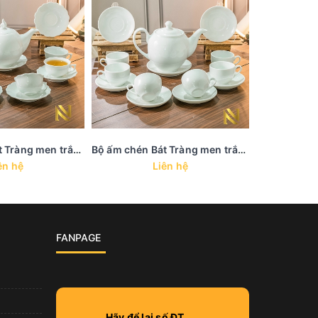
Bộ ấm chén Bát Tràng men trắng trơn - AC 5
Bộ ấm chén Bát Tràng men trắng trơn - AC 4
ên hệ
Liên hệ
FANPAGE
Hãy để lại số ĐT