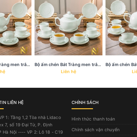
Bộ ấm chén Bát Tràng men trắng trơn - AC 7
Bộ ấm chén Bát Tràng men trắng trơn - AC 6
 hệ
Liên hệ
Li
IN LIÊN HỆ
CHÍNH SÁCH
P 1: Tầng 1,2 Tòa nhà Lidaco
Hình thức thanh toán
x 7, số 19 Đại Từ, P. Định
Chính sách vận chuyển
 Hà Nội ---- VP 2: Lô 18 - C19