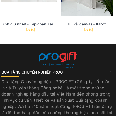
Bình giữ nhiệt - Tập đoàn Karofi
Túi vải canvas - Karofi
Liên hệ
Liên hệ
QUÀ TẶNG CHUYÊN NGHIỆP PROGIFT
Quà tặng Chuyên nghiệp - PROGIFT (Công ty cổ phần
In và Truyền thông Công nghệ) là một trong những
doanh nghiệp hàng đầu tại Việt Nam tiên phong trong
lĩnh vực tư vấn, thiết kế và sản xuất Quà tặng doanh
nghiệp. Với hơn 10 năm hoạt động, PROGIFT hiện đang
là đối tác hàng đầu của những thương hiệu lớn nhất tại