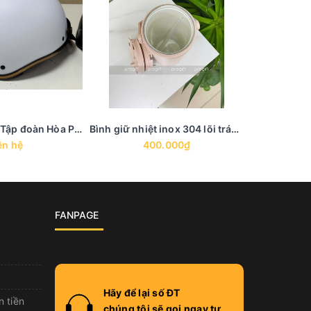
Mũ bảo hiểm - Tập đoàn Hòa Phát
Bình giữ nhiệt inox 304 lõi tráng men in khắc logo - BGN 21
ên hệ
400.000₫
2
FANPAGE
Hãy để lại số ĐT
n tiền
chúng tôi sẽ gọi ngay tư