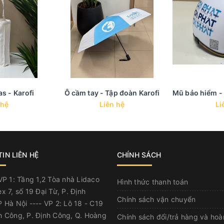
as - Karofi
Ô cầm tay - Tập đoàn Karofi
 hệ
Liên hệ
Li
IN LIÊN HỆ
CHÍNH SÁCH
P 1: Tầng 1,2 Tòa nhà Lidaco
Hình thức thanh toán
x 7, số 19 Đại Từ, P. Định
Chính sách vận chuyển
 Hà Nội ---- VP 2: Lô 18 - C19
h Công, P. Định Công, Q. Hoàng
Chính sách đổi/trả hàng và hoà