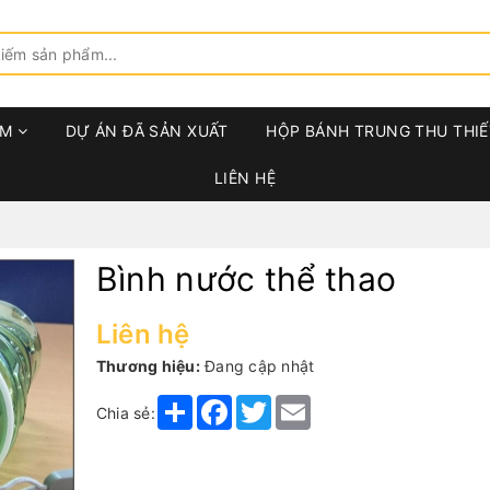
ẨM
DỰ ÁN ĐÃ SẢN XUẤT
HỘP BÁNH TRUNG THU THIẾ
LIÊN HỆ
Bình nước thể thao
Liên hệ
Thương hiệu:
Đang cập nhật
Share
Facebook
Twitter
Email
Chia sẻ: