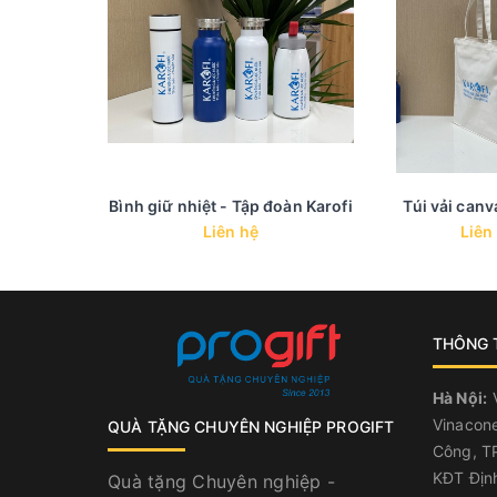
Bình giữ nhiệt - Tập đoàn Karofi
Túi vải canv
Liên hệ
Liên
THÔNG T
Hà Nội:
V
Vinacone
QUÀ TẶNG CHUYÊN NGHIỆP PROGIFT
Công, TP
KĐT Địn
Quà tặng Chuyên nghiệp -