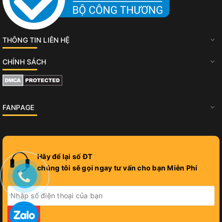
THÔNG TIN LIÊN HỆ
CHÍNH SÁCH
FANPAGE
Hãy để lại số ĐT
chúng tôi sẽ gọi ngay tư vấn cho bạn Miễn Phí
GỬI