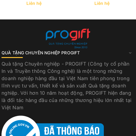
Liên hệ
Liên hệ
QUÀ TẶNG CHUYÊN NGHIỆP PROGIFT
Quà tặng Chuyên nghiệp - PROGIFT (Công ty cổ phần
In và Truyền thông Công nghệ) là một trong những
doanh nghiệp hàng đầu tại Việt Nam tiên phong trong
lĩnh vực tư vấn, thiết kế và sản xuất Quà tặng doanh
nghiệp. Với hơn 10 năm hoạt động, PROGIFT hiện đang
là đối tác hàng đầu của những thương hiệu lớn nhất tại
Việt Nam