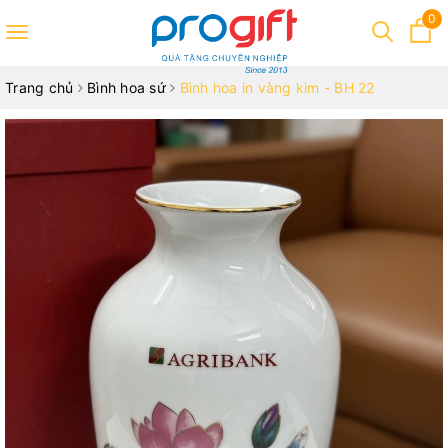
0
Toggle
navigation
Trang chủ
Bình hoa sứ
Bình hoa in vàng kim - BH 22