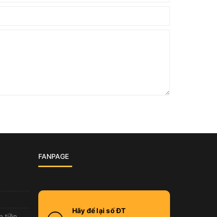
FANPAGE
Hãy để lại số ĐT
n tiền