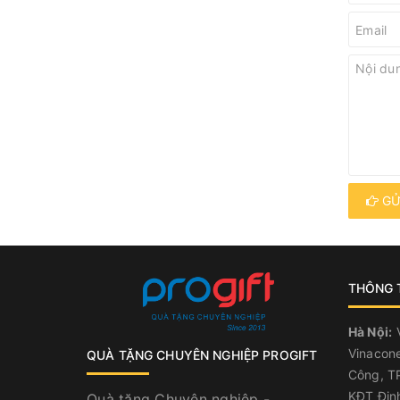
GỬ
THÔNG T
Hà Nội:
V
Vinacone
QUÀ TẶNG CHUYÊN NGHIỆP PROGIFT
Công, TP
KĐT Địn
Quà tặng Chuyên nghiệp -