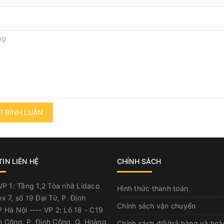
I BÌNH LUẬN
IN LIÊN HỆ
CHÍNH SÁCH
P 1: Tầng 1,2 Tòa nhà Lidaco
Hình thức thanh toán
x 7, số 19 Đại Từ, P. Định
Chính sách vận chuyển
 Hà Nội ---- VP 2: Lô 18 - C19
h Công, P. Định Công, Q. Hoàng
Chính sách đổi/trả hàng và hoà