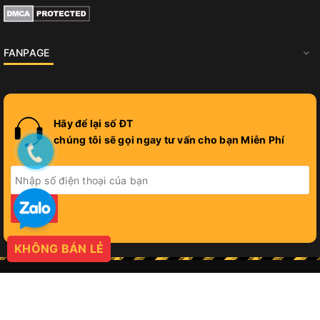
FANPAGE
Hãy để lại số ĐT
chúng tôi sẽ gọi ngay tư vấn cho bạn Miễn Phí
GỬI
KHÔNG BÁN LẺ
© Bản quyền thuộc về
PROGIFT
Cung cấp bởi
Sapo