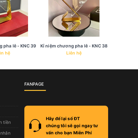
g pha lê - KNC 39
Kỉ niệm chương pha lê - KNC 38
Kỉ niệm chư
ên hệ
Liên hệ
FANPAGE
Hãy để lại số ĐT
n tiền
chúng tôi sẽ gọi ngay tư
vấn cho bạn Miễn Phí
 nhân