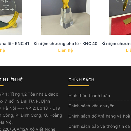
ha lê - KNC 41
Kỉ niệm chương pha lê - KNC 40
Kỉ niệm chươn
 hệ
Liên hệ
Li
IN LIÊN HỆ
CHÍNH SÁCH
P 1: Tầng 1,2 Tòa nhà Lidaco
Hình thức thanh toán
x 7, số 19 Đại Từ, P. Định
Chính sách vận chuyển
 Hà Nội ---- VP 2: Lô 18 - C19
h Công, P. Định Công, Q. Hoàng
Chính sách đổi/trả hàng và hoà
Hà Nội.
Chính sách bảo vệ thông tin cá
:
220/50A/12A Xô Viết Nghệ