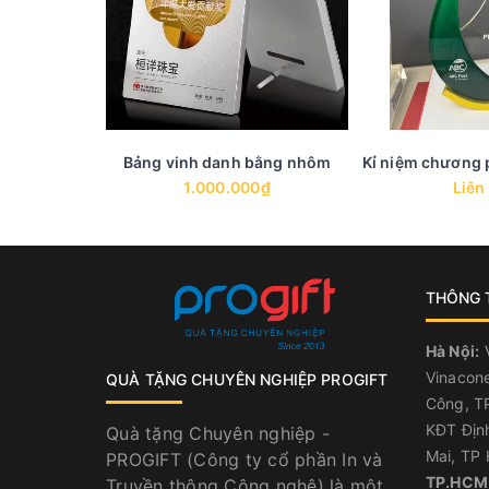
Bảng vinh danh bằng nhôm
Kỉ niệm chương p
1.000.000₫
Liên
THÔNG T
Hà Nội:
V
Vinacone
QUÀ TẶNG CHUYÊN NGHIỆP PROGIFT
Công, TP
KĐT Địn
Quà tặng Chuyên nghiệp -
Mai, TP 
PROGIFT (Công ty cổ phần In và
TP.HCM
Truyền thông Công nghệ) là một