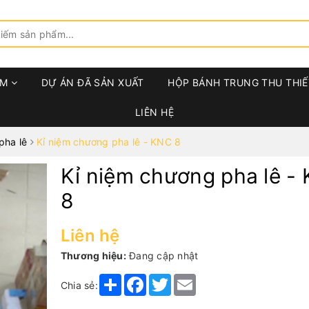
ẨM
DỰ ÁN ĐÃ SẢN XUẤT
HỘP BÁNH TRUNG THU THIẾ
LIÊN HỆ
pha lê
Kỉ niệm chương pha lê - KNC 8
Kỉ niệm chương pha lê -
8
Liên hệ
Thương hiệu:
Đang cập nhật
Share
Facebook
Twitter
Email
Chia sẻ: