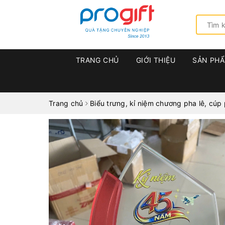
TRANG CHỦ
GIỚI THIỆU
SẢN PH
Trang chủ
Biểu trưng, kỉ niệm chương pha lê, cúp 