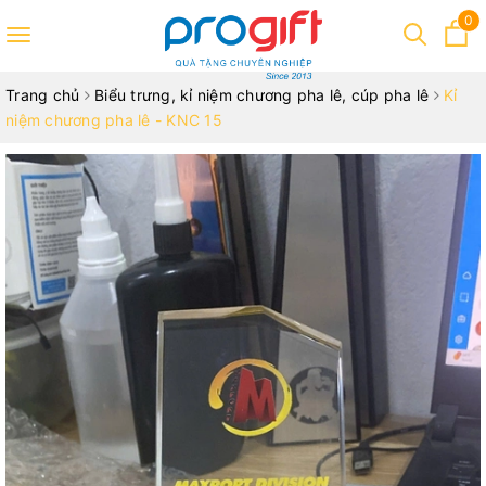
0
Toggle
navigation
Trang chủ
Biểu trưng, kỉ niệm chương pha lê, cúp pha lê
Kỉ
niệm chương pha lê - KNC 15